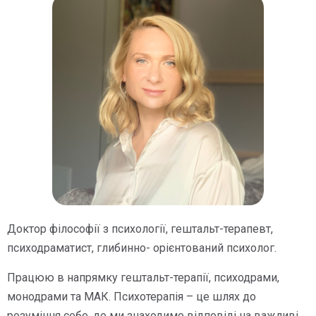
Доктор філософії з психології, гештальт-терапевт,
психодраматист, глибинно- орієнтований психолог.
Працюю в напрямку гештальт-терапії, психодрами,
монодрами та МАК. Психотерапія – це шлях до
розуміння себе, де ми знаходимо відповіді на важливі