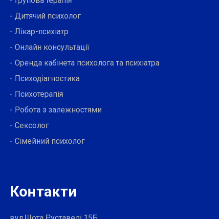
Групова терапія
Дитячий психолог
Лікар-психіатр
Онлайн консультації
Оренда кабінета психолога та психіатра
Психодіагностика
Психотерапія
Робота з залежностями
Сексолог
Сімейний психолог
Контакти
вул.Шота Руставелі 15Б