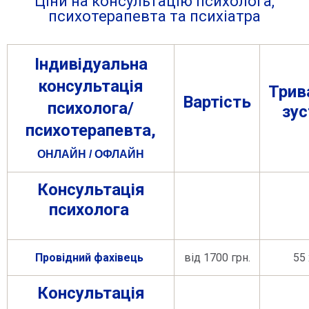
Ціни на консультацію психолога,
психотерапевта та психіатра
Індивідуальна
консультація
Трив
Вартість
психолога/
зус
психотерапевта,
ОНЛАЙН / ОФЛАЙН
Консультація
психолога
Провідний фахівець
від 1700 грн.
55 х
Консультація