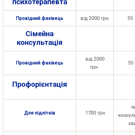
психотерапевта
Провідний фахівець
від 2000 грн.
55 х
Сімейна
консультація
від 2000
Провідний фахівець
55 х
грн.
Профорієнтація
т
Для підлітків
1700 грн.
консул
хв