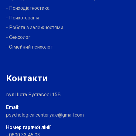
Психодіагностика
Психотерапія
Робота з залежностями
Сексолог
Сімейний психолог
Контакти
вул.Шота Руставелі 15Б
Email:
psychologicalcenter.ya.e@gmail.com
Номер гарячої лінії:
0800 33 45 03