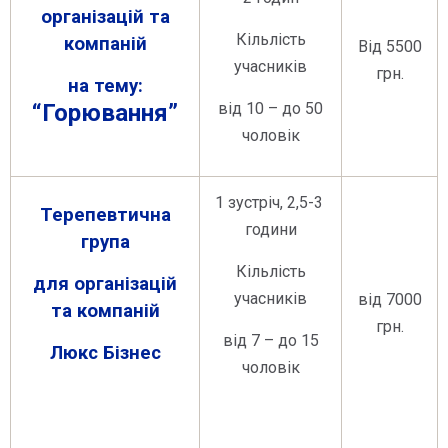
організацій та
Кільлість
компаній
Від 5500
учасників
грн.
на тему:
“Горювання”
від 10 – до 50
чоловік
1 зустріч, 2,5-3
Терепевтична
години
група
Кільлість
для організацій
учасників
від 7000
та компаній
грн.
від 7 – до 15
Люкс Бізнес
чоловік