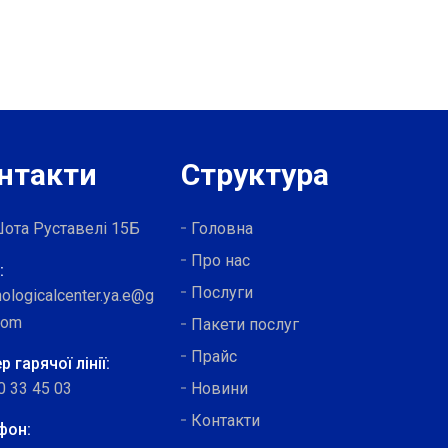
нтакти
Структура
Шота Руставелі 15Б
Головна
Про нас
:
Послуги
ologicalcenter.ya.e@g
com
Пакети послуг
Прайс
 гарячої лінії:
0 33 45 03
Новини
Контакти
фон: