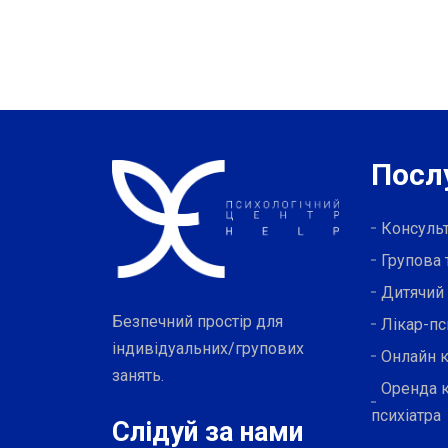
Посл
Консульт
Групова 
Дитячий
Безпечний простір для
Лікар-пс
індивідуальних/групових
Онлайн к
занять.
Оренда к
психіатра
Слідуй за нами