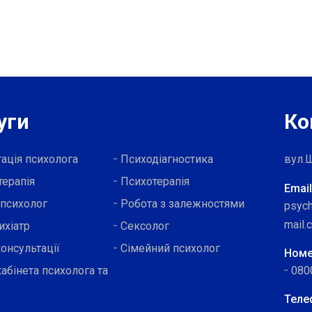
уги
Ко
ація психолога
Психодіагностика
вул.
терапія
Психотерапія
Email
 психолог
Робота з залежностями
psych
mail.
ихіатр
Сексолог
онсультації
Сімейний психолог
Номер
абінета психолога та
080
Теле